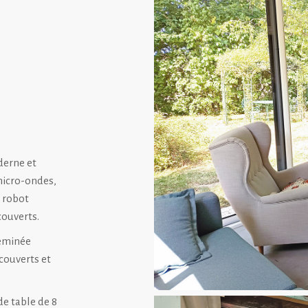
derne et
micro-ondes,
, robot
couverts.
heminée
 couverts et
e table de 8