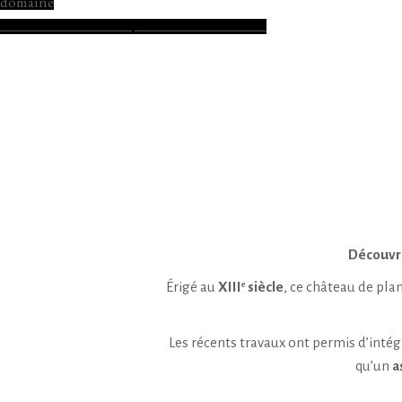
domaine
Découvre
Érigé au
XIIIᵉ siècle
, ce château de pla
Les récents travaux ont permis d’inté
qu’un
a